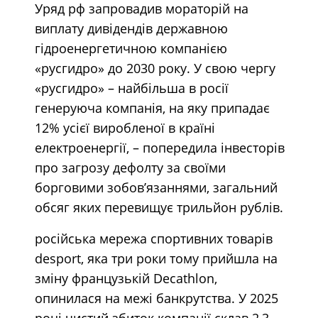
Уряд рф запровадив мораторій на
виплату дивідендів державною
гідроенергетичною компанією
«русгидро» до 2030 року. У свою чергу
«русгидро» – найбільша в росії
генеруюча компанія, на яку припадає
12% усієї виробленої в країні
електроенергії, – попередила інвесторів
про загрозу дефолту за своїми
борговими зобов’язаннями, загальний
обсяг яких перевищує трильйон рублів.
російська мережа спортивних товарів
desport, яка три роки тому прийшла на
зміну французькій Decathlon,
опинилася на межі банкрутства. У 2025
році чистий збиток компанії склав 2,3