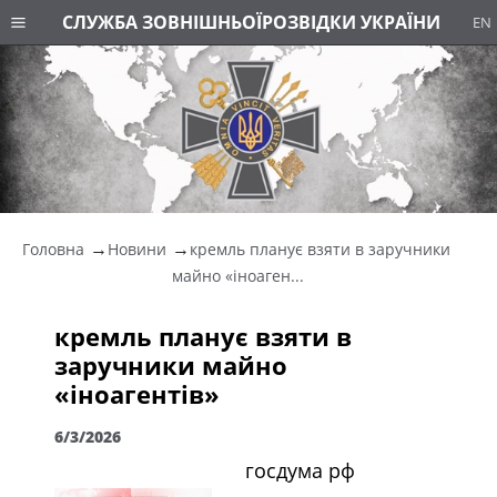
СЛУЖБА ЗОВНІШНЬОЇ
РОЗВІДКИ УКРАЇНИ
EN
Головна
Новини
кремль планує взяти в заручники
майно «іноаген...
кремль планує взяти в
заручники майно
«іноагентів»
6/3/2026
госдума рф