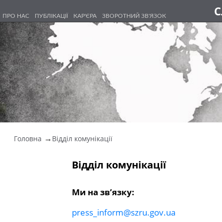
С
ПРО НАС
ПУБЛІКАЦІЇ
КАР'ЄРА
ЗВОРОТНИЙ ЗВ'ЯЗОК
Головна
Відділ комунікації
Відділ комунікації
Ми на зв’язку:
press_inform@szru.gov.ua