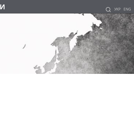
НИ
УКР
ENG