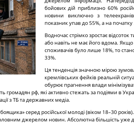
джерелом інформації. Напередо
бойових дій приблизно 60% росій
новини виключно з телеекрані
показник упав до 55%, а на початку
Водночас стрімко зростає відсоток т
або навіть не має його вдома. Якщо
споживачів було лише 18%, то стан
33%.
Ця тенденція значною мірою зумов
кремлівських фейків реальній ситуац
обурює прагнення влади мінімізува
ть громадян рф, які активно стежать за подіями в Укра
ції з ТБ та державних медіа.
боящика» серед російської молоді (віком 18–30 років
оловним джерелом новин. Абсолютна більшість уже д