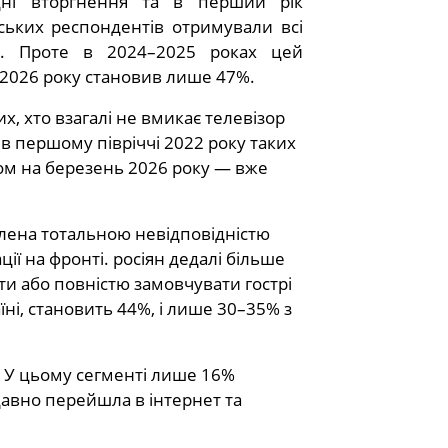
дні вторгнення та в перший рік
ських респондентів отримували всі
в. Проте в 2024–2025 роках цей
 2026 року становив лише 47%.
их, хто взагалі не вмикає телевізор
 в першому півріччі 2022 року таких
ом на березень 2026 року — вже
лена тотальною невідповідністю
ії на фронті. росіян дедалі більше
ти або повністю замовчувати гострі
їні, становить 44%, і лише 30–35% з
). У цьому сегменті лише 16%
авно перейшла в інтернет та