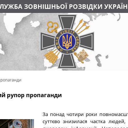
ЛУЖБА ЗОВНІШНЬОЇ РОЗВІДКИ УКРАЇ
пропаганди
ий рупор пропаганди
За понад чотири роки повномасшта
суттєво знизилася частка людей,