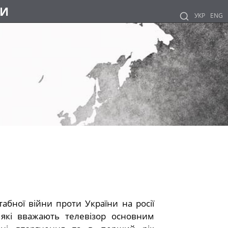
НИ
УКР
ENG
бної війни проти України на росії
 які вважають телевізор основним