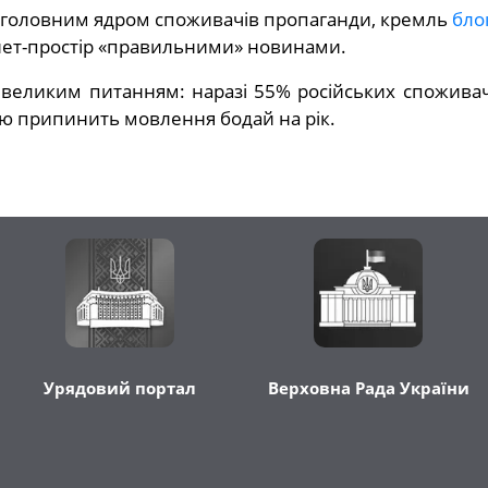
 головним ядром споживачів пропаганди, кремль
бло
нет-простір «правильними» новинами.
 великим питанням: наразі 55% російських споживачі
тю припинить мовлення бодай на рік.
Урядовий портал
Верховна Рада України