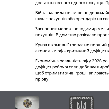
достатньо всього одного покупця. П
Війна вдарила не лише по держмайну
шукає покупців або орендарів на сво
Засновник мережі володимир мельні
покупців. Відомство розіслало проп
Криза в компанії триває не перший р
економіки рф – критичний дефіцит к
Економічна реальність рф у 2026 ро
дефіцит робочої сили добиває виро
щоб отримати живі гроші, впираються
прірву.