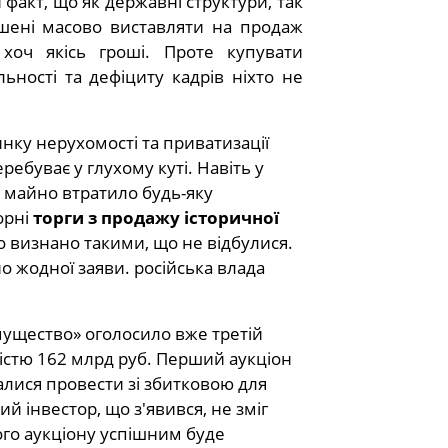
 факт, що як державні структури, так
ушені масово виставляти на продаж
хоч якісь гроші. Проте купувати
ьності та дефіциту кадрів ніхто не
инку нерухомості та приватизації
еребуває у глухому куті. Навіть у
 майно втратило будь-яку
орні
торги з продажу історичної
о визнано такими, що не відбулися.
о жодної заяви. російська влада
имущество» оголосило вже третій
тістю 162 млрд руб. Перший аукціон
алися провести зі збитковою для
ий інвестор, що з'явився, не зміг
ого аукціону успішним буде