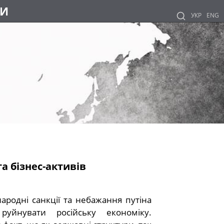
НИ
УКР
ENG
а бізнес-активів
ародні санкції та небажання путіна
уйнувати російську економіку.