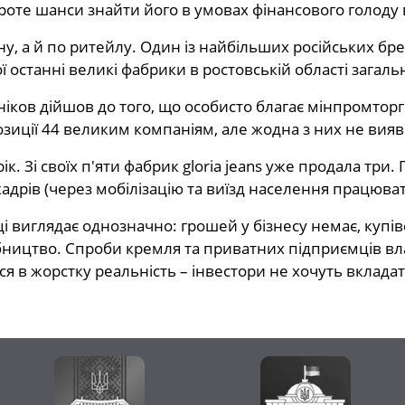
роте шанси знайти його в умовах фінансового голоду 
, а й по ритейлу. Один із найбільших російських бре
ї останні великі фабрики в ростовській області загал
ков дійшов до того, що особисто благає мінпромторг
озиції 44 великим компаніям, але жодна з них не вияв
ік. Зі своїх п'яти фабрик gloria jeans уже продала три
адрів (через мобілізацію та виїзд населення працюват
ці виглядає однозначно: грошей у бізнесу немає, купі
бництво. Спроби кремля та приватних підприємців в
 в жорстку реальність – інвестори не хочуть вкладати