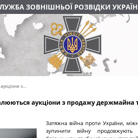
ЛУЖБА ЗОВНІШНЬОЇ РОЗВІДКИ УКРАЇ
укціони з...
валюються аукціони з продажу держмайна т
Затяжна війна проти України, міжн
зупинити війну продовжують р