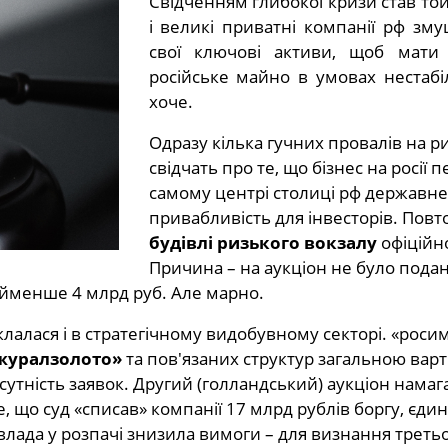
Свідченням глибокої кризи став той
і великі приватні компанії рф зм
свої ключові активи, щоб мати 
російське майно в умовах нестабіл
хоче.
Одразу кілька гучних провалів на р
свідчать про те, що бізнес на росії п
самому центрі столиці рф державне
привабливість для інвесторів. Повт
будівлі ризького вокзалу
офіційн
Причина – на аукціон не було подан
айменше 4 млрд руб. Але марно.
склалася і в стратегічному видобувному секторі. «рос
южуралзолото»
та пов'язаних структур загальною вар
сутність заявок. Другий (голландський) аукціон намаг
, що суд «списав» компанії 17 млрд рублів боргу, єдин
влада у розпачі знизила вимоги – для визнання треть