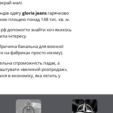
вкрай малі.
ндів одягу
gloria jeans
гарячково
ьною площею понад 148 тис. кв. м.
 рф допомогти знайти хоч якихось
ила інтересу.
. Причина банальна для воєнної
и на фабриках просто нікому).
вельна спроможність падає, а
лаштувати «великий розпродаж»,
ся в економіку, яка летить у