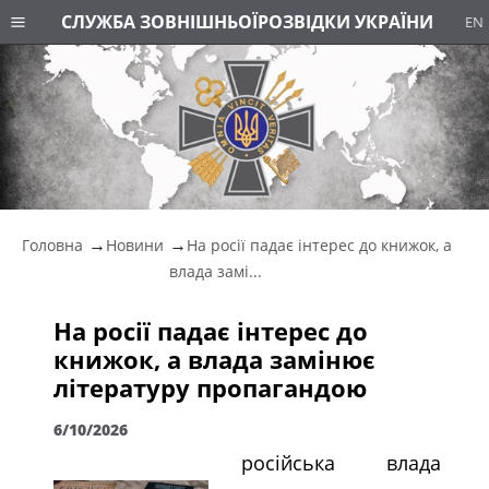
СЛУЖБА ЗОВНІШНЬОЇ
РОЗВІДКИ УКРАЇНИ
EN
Головна
Новини
На росії падає інтерес до книжок, а
влада замі...
На росії падає інтерес до
книжок, а влада замінює
літературу пропагандою
6/10/2026
російська влада