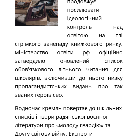
продовжує
посилювати
ідеологічний
контроль над
освітою на тлі
стрімкого занепаду книжкового ринку.
міністерство освіти рф офіційно
затвердило оновлений список
обов'язкового літнього читання для
школярів, включивши до нього низку
пропагандистських видань про так
званих героїв сво.
Водночас кремль повертає до шкільних
списків і твори радянської воєнної
літератури про «молоду гвардію» та
Другу світову війну. Експерти