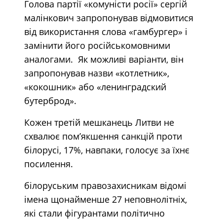
Голова партії «комуністи росії» сергій
малінкович запропонував відмовитися
від використання слова «гамбургер» і
замінити його російськомовними
аналогами. Як можливі варіанти, він
запропонував назви «котлетник»,
«кокошник» або «ленинградский
бутерброд».
Кожен третій мешканець Литви не
схвалює пом’якшення санкцій проти
білорусі, 17%, навпаки, голосує за їхнє
посилення.
білоруським правозахисникам відомі
імена щонайменше 27 неповнолітніх,
які стали фігурантами політично