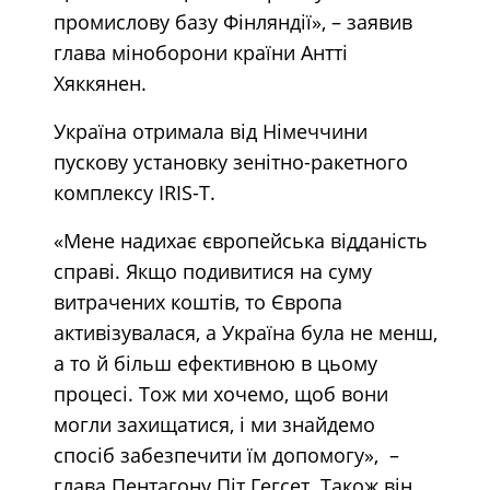
промислову базу Фінляндії», – заявив
глава міноборони країни Антті
Хяккянен.
Україна отримала від Німеччини
пускову установку зенітно-ракетного
комплексу IRIS-T.
«Мене надихає європейська відданість
справі. Якщо подивитися на суму
витрачених коштів, то Європа
активізувалася, а Україна була не менш,
а то й більш ефективною в цьому
процесі. Тож ми хочемо, щоб вони
могли захищатися, і ми знайдемо
спосіб забезпечити їм допомогу», –
глава Пентагону Піт Гегсет. Також він