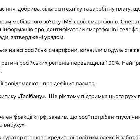
насіння, добрива, сільгосптехніку та заробітну плату,
орам мобільного зв’язку IMEI своїх смартфонів. Опер
и інформацію про ідентифікатори смартфонів і телефоні
ади, затверджені урядом.
ться на всі російські смартфони, виявили модуль стеж
 третині російських регіонів перевищила 100%. Найгір
.
сії повідомляють про дефіцит палива.
ритику «Талібану». Ще рік тому підтримка цього рух
член фракції кпрф, заявив, що росії потрібен «публіч
о вибуху».
 куратор грошово-кредитної політики олексій заботкі