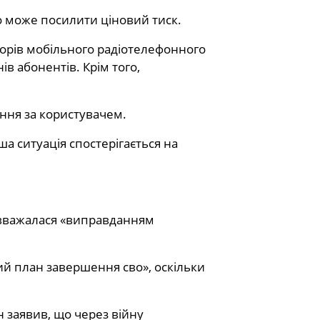
 що може посилити ціновий тиск.
аторів мобільного радіотелефонного
в абонентів. Крім того,
ення за користувачем.
ша ситуація спостерігається на
у вважалася «виправданням
ний план завершення сво», оскільки
н заявив, що через війну