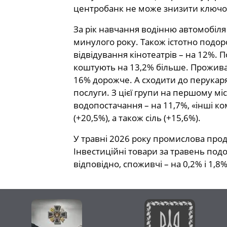
центробанк не може знизити ключов
За рік навчання водінню автомобіля
минулого року. Також істотно подоро
відвідування кінотеатрів – на 12%. 
коштують на 13,2% більше. Проживан
16% дорожче. А сходити до перукаря 
послуги. З цієї групи на першому міс
водопостачання – на 11,7%, «інші ко
(+20,5%), а також сіль (+15,6%).
У травні 2026 року промислова проду
Інвестиційні товари за травень подор
відповідно, споживчі – на 0,2% і 1,8%