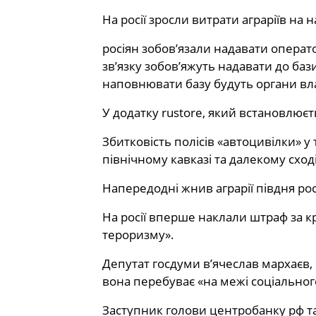
На росії зросли витрати аграріїв на 
росіян зобов’язали надавати операт
зв’язку зобов’яжуть надавати до баз
наповнювати базу будуть органи вл
У додатку rustore, який встановлює
Збитковість полісів «автоцивілки» у
північному кавказі та далекому сході
Напередодні жнив аграрії півдня ро
На росії вперше наклали штраф за к
тероризму».
Депутат госдуми в’ячеслав мархаєв, 
вона перебуває «на межі соціальног
Заступник голови центробанку рф та