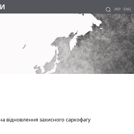
НИ
УКР
ENG
 на відновлення захисного саркофагу