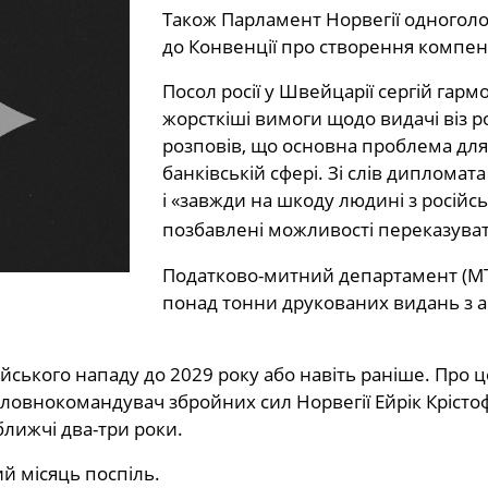
Також Парламент Норвегії одноголо
до Конвенції про створення компенса
Посол росії у Швейцарії сергій гар
жорсткіші вимоги щодо видачі віз р
розповів, що основна проблема для 
банківській сфері. Зі слів дипломат
і «завжди на шкоду людині з росій
позбавлені можливості переказуват
Податково-митний департамент (MTA
понад тонни друкованих видань з а
ійського нападу до 2029 року або навіть раніше. Про
 Головнокомандувач збройних сил Норвегії Ейрік Кріст
ближчі два-три роки.
ий місяць поспіль.