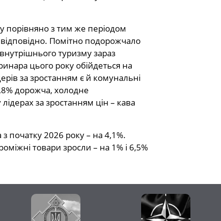
ку порівняно з тим же періодом
 % відповідно. Помітно подорожчало
и внутрішнього туризму зараз
ринара цього року обійдеться на
дерів за зростанням є й комунальні
11,8% дорожча, холодне
 лідерах за зростанням цін – кава
з початку 2026 року – на 4,1%.
роміжні товари зросли – на 1% і 6,5%