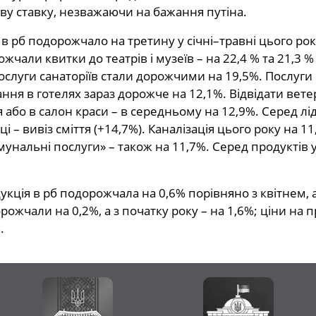
у ставку, незважаючи на бажання путіна.
 в рб подорожчало на третину у січні–травні цього ро
жчали квитки до театрів і музеїв – на 22,4 % та 21,3
Послуги санаторіїв стали дорожчими на 19,5%. Послуг
ня в готелях зараз дорожче на 12,1%. Відвідати вете
або в салон краси – в середньому на 12,9%. Серед лі
ці – вивіз сміття (+14,7%). Каналізація цього року на 
мунальні послуги» – також на 11,7%. Серед продуктів у
кція в рб подорожчала на 0,6% порівняно з квітнем, а 
ожчали на 0,2%, а з початку року – на 1,6%; ціни на п
.