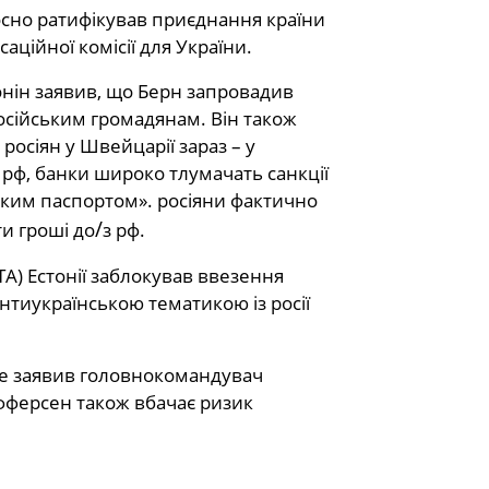
сно ратифікував приєднання країни
ційної комісії для України.
монін заявив, що Берн запровадив
осійським громадянам. Він також
росіян у Швейцарії зараз – у
а рф, банки широко тлумачать санкції
ським паспортом». росіяни фактично
/
и гроші до
з рф.
) Естонії заблокував ввезення
нтиукраїнською тематикою із росії
 це заявив головнокомандувач
офферсен також вбачає ризик