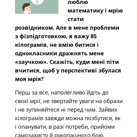
люблю
математику і мрію
стати
розвідником. Але в мене проблеми
з фізпідготовкою, я важу 85
кілограмів, не вмію битися і
однокласники дражнять мене
«заучкою». Скажіть, куди мені піти
вчитися, щоб у перспективі збулася
моя мрія?
Перш за все, наполегливо йдіть до
своєї мрії, не звертайте уваги на образи
і не зупиняйтеся ні перед чим. Зайвих
кілограмів завжди можна позбутися, як
і опанувати, в разі потреби, прийоми
самозахисту й рукопашного бою.