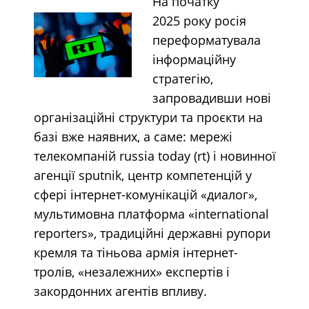
На початку
2025
року росія
переформатувала
інформаційну
стратегію,
запровадивши нові
організаційні структури та проєкти на
базі вже наявних, а саме: мережі
телекомпаній russia today (rt) і новинної
агенції sputnik, центр компетенцій у
сфері інтернет-комунікацій «диалог»,
мультимовна платформа «international
reporters», традиційні державні рупори
кремля та тіньова армія інтернет-
тролів, «незалежних» експертів і
закордонних агентів впливу.