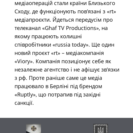
медіаоперацій стали країни Близького
Сходу, де функціонують пов’язані з «rt»
медіапроєкти. Йдеться передусім про
телеканал «Ghaf TV Productions», на
якому працюють колишні
співробітники «russia today». Ще один
новий проєкт «rt» – медіакомпанія
«Viory». Компанія позиціонує себе як
незалежне агентство і не афішує зв’язки
з рф. Проте раніше саме це медіа
працювало в Берліні під брендом
«Ruptly», що потрапив під західні
санкції.