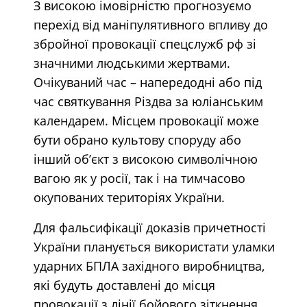
З високою імовірністю прогнозуємо
перехід від маніпулятивного впливу до
збройної провокації спецслужб рф зі
значними людськими жертвами.
Очікуваний час – напередодні або під
час святкування Різдва за юліанським
календарем. Місцем провокації може
бути обрано культову споруду або
інший об’єкт з високою символічною
вагою як у росії, так і на тимчасово
окупованих територіях України.
Для фальсифікації доказів причетності
України планується використати уламки
ударних БПЛА західного виробництва,
які будуть доставлені до місця
провокації з лінії бойового зіткнення.