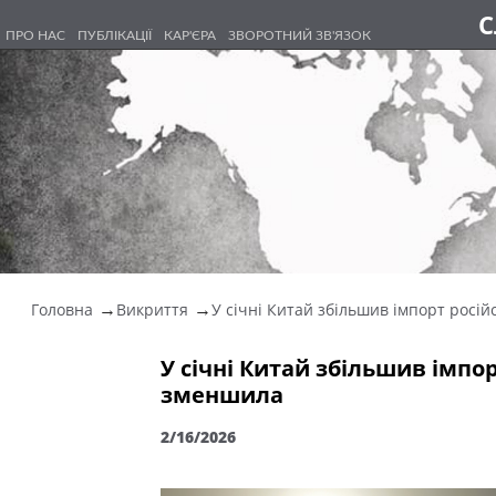
С
ПРО НАС
ПУБЛІКАЦІЇ
КАР'ЄРА
ЗВОРОТНИЙ ЗВ'ЯЗОК
Головна
Викриття
У січні Китай збільшив імпорт російс
У січні Китай збільшив імпор
зменшила
2/16/2026