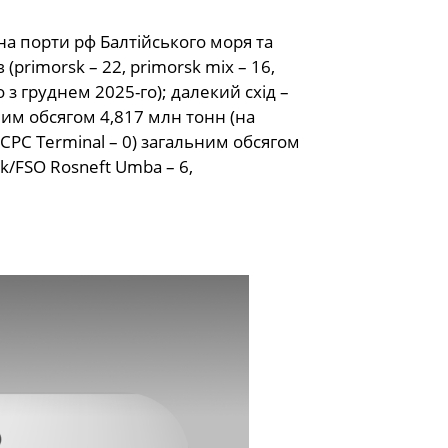
на порти рф Балтійського моря та
primorsk – 22, primorsk mix – 16,
з груднем 2025-го); далекий схід –
льним обсягом 4,817 млн тонн (на
/CPC Terminal – 0) загальним обсягом
k/FSO Rosneft Umba – 6,