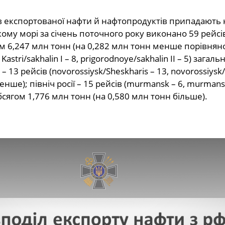
гів експортованої нафти й нафтопродуктів припадають 
ому морі за січень поточного року виконано 59 рейсів (
ом 6,247 млн тонн (на 0,282 млн тонн менше порівняно 
Kastri/sakhalin I – 8, prigorodnoye/sakhalin II – 5) зага
13 рейсів (novorossiysk/Sheskharis – 13, novorossiysk
енше); північ росії – 15 рейсів (murmansk – 6, murmans
сягом 1,776 млн тонн (на 0,580 млн тонн більше).