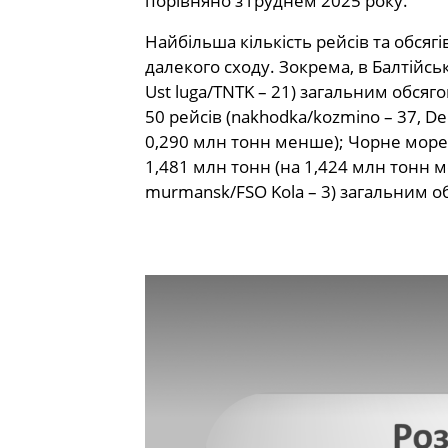
порівняно з груднем 2025 року.
Найбільша кількість рейсів та обся
далекого сходу. Зокрема, в Балтійськ
Ust luga/TNTK – 21) загальним обсяг
50 рейсів (nakhodka/kozmino – 37, De 
0,290 млн тонн менше); Чорне море – 
1,481 млн тонн (на 1,424 млн тонн м
murmansk/FSO Kola – 3) загальним об