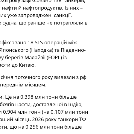
026 року зафіксовано 138 танкерів,
 нафти й нафтопродуктів. Із них –
них уже запроваджені санкції.
 судна, що раніше не потрапляли в
афіксовано 18 STS-операцій між
Японського (Находка) та Південно-
 берегів Малайзії (EOPL) із
афти до Китаю.
 січня поточного року вивезли з рф
опереднім місяцем.
и. Це на 0,398 млн тонн більше
ягів нафти, доставленої в Індію,
и 0,904 млн тонн (на 0,107 млн тонн
 перший місяць 2026 року танкери ТФ
фти, що на 0,256 млн тонн більше