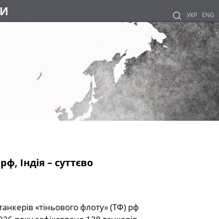
НИ
УКР
ENG
ф, Індія – суттєво
танкерів «тіньового флоту» (ТФ) рф