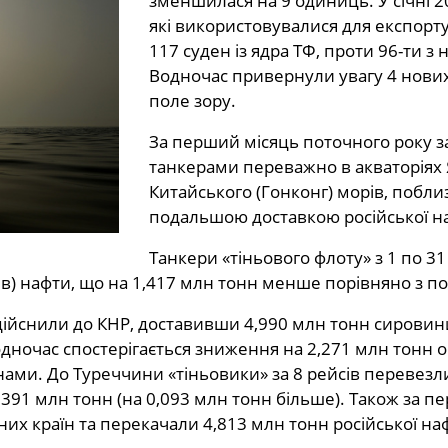
зменшилася на 9 одиниць. У січні 2
які використовувалися для експорту
117 суден із ядра ТФ, проти 96-ти з 
Водночас привернули увагу 4 нових
поле зору.
За перший місяць поточного року з
танкерами переважно в акваторіях 
Китайського (Гонконг) морів, поблизу
подальшою доставкою російської н
Танкери «тіньового флоту» з 1 по 31
ів) нафти, що на 1,417 млн тонн менше порівняно з п
дійснили до КНР, доставивши 4,990 млн тонн сировин
ночас спостерігається зниження на 2,271 млн тонн обс
ннами. До Туреччини «тіньовики» за 8 рейсів перевезл
и 0,391 млн тонн (на 0,093 млн тонн більше). Також за
них країн та перекачали 4,813 млн тонн російської на