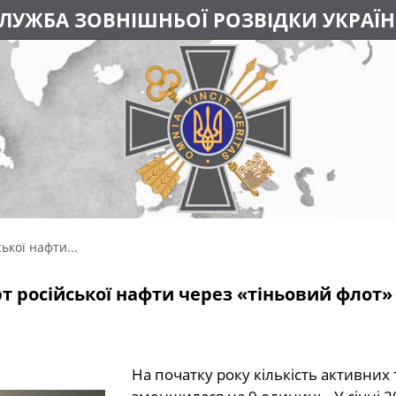
ЛУЖБА ЗОВНІШНЬОЇ РОЗВІДКИ УКРАЇ
ької нафти...
т російської нафти через «тіньовий флот» р
На початку року кількість активних 