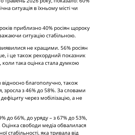
по травень 2026 року, показало: 60%
на ситуація в їхньому місті чи
років приблизно 40% росіян щороку
вважаючи ситуацію стабільною.
 виявилися не кращими. 56% росіян
ше, і це також рекордний показник
, коли така оцінка стала думкою
в відносно благополучно, також
, зросла з 46% до 58%. За словами
 дефіциту через мобілізацію, а не
9% до 66%, до уряду – з 67% до 53%,
ь. Оцінка свободи медіа обвалилася
ої стабільності, яка тривала від