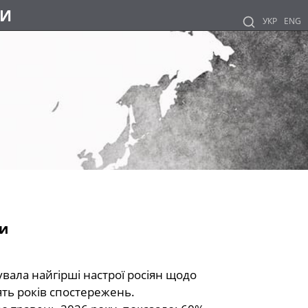
НИ
УКР
ENG
ди
увала найгірші настрої росіян щодо
ять років спостережень.