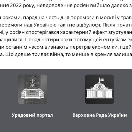
ня 2022 року, невдоволення росіян вийшло далеко з
 роками, парад на честь дня перемоги в москві у тра
еремоги над Україною так і не відбулося. Після поча
дні, у росіян спостерігався характерний ефект згуртува
ращилися. Понад чотири роки потому цей ентузіазм з
ди останнім часом визнають перегрів економіки, і цей
ва. Що довше триває війна, то менше в кремля залиша
Урядовий портал
Верховна Рада України