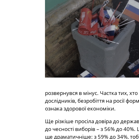
розвернувся в мінус. Частка тих, х
дослідників, безробіття на росії фо
ознака здорової економіки.
Ще різкіше просіла довіра до державн
до чесності виборів – з 56% до 40%.
ще драматичніше: з 59% до 34%, тобто