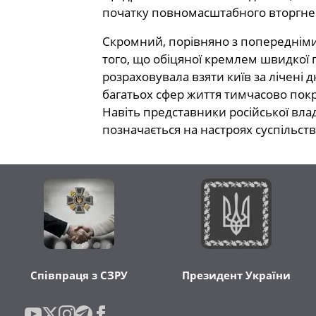
початку повномасштабного вторгнен
Скромний, порівняно з попередніми
того, що обіцяної кремлем швидкої п
розраховувала взяти київ за лічені 
багатьох сфер життя тимчасово пок
Навіть представники російської вла
позначається на настроях суспільст
Співпраця з СЗРУ
Президент України