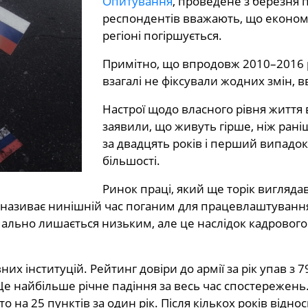
Опитування
, проведене з березня 
респондентів вважають, що економіч
регіоні погіршується.
Примітно, що впродовж 2010–2016 
взагалі не фіксували жодних змін, 
Настрої щодо власного рівня життя
заявили, що живуть гірше, ніж рані
за двадцять років і перший випадок
більшості.
Ринок праці, який ще торік вигляда
то називає нинішній час поганим для працевлаштування
рмально лишається низьким, але це наслідок кадрового
их інституцій. Рейтинг довіри до армії за рік упав з 7
 Це найбільше річне падіння за весь час спостережен
 на 25 пунктів за один рік. Після кількох років відносн