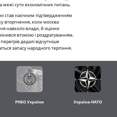
а межі суто економічних питань.
вні став наочним підтвердженням
тку вторгнення, коли москва
ння навколо влади, й оцінки
мінився втомою і роздратуванням.
 перегрів дедалі відчутніше
ється запасу народного терпіння.
РНБО України
Україна-НАТО