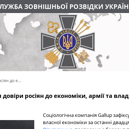
ЛУЖБА ЗОВНІШНЬОЇ РОЗВІДКИ УКРАЇ
іян до е...
 довіри росіян до економіки, армії та вла
Соціологічна компанія Gallup зафікс
власної економіки за останні двадц