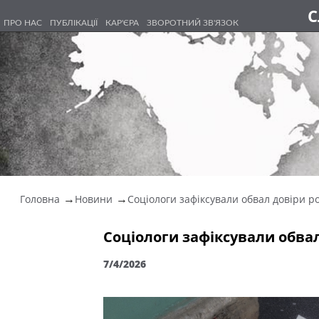
С
ПРО НАС
ПУБЛІКАЦІЇ
КАР'ЄРА
ЗВОРОТНИЙ ЗВ'ЯЗОК
Головна
Новини
Соціологи зафіксували обвал довіри рос
Соціологи зафіксували обвал
7/4/2026