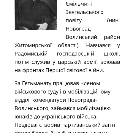
Ємільчині
Звягельського
повіту (нині
Новоград-
Волинський район
Житомирської області). Навчався у
Радомиській господарській школі,
потім служив у царській армії, воював
на фронтах Першої світової війни.
За Гетьманату працював членом
військового суду і в мобілізаційному
відділі комендатури Новограда-
Волинського, займався мобілізацією
юнаків до українського війська.
Невдовзі створив партизанський загін і
почав боротьбу з більшовицькими