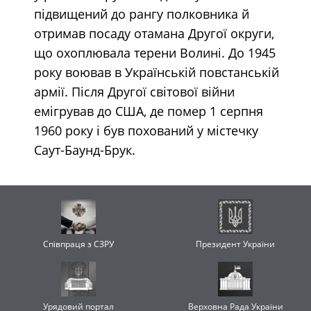
підвищений до рангу полковника й
отримав посаду отамана Другої округи,
що охоплювала терени Волині. До 1945
року воював в Українській повстанській
армії. Після Другої світової війни
емігрував до США, де помер 1 серпня
1960 року і був похований у містечку
Саут-Баунд-Брук.
Співпраця з СЗРУ
Президент України
Урядовий портал
Верховна Рада України