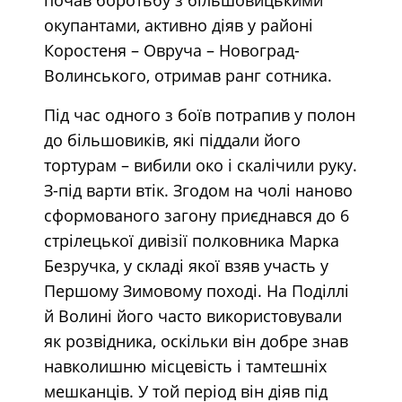
окупантами, активно діяв у районі
Коростеня – Овруча – Новоград-
Волинського, отримав ранг сотника.
Під час одного з боїв потрапив у полон
до більшовиків, які піддали його
тортурам – вибили око і скалічили руку.
З-під варти втік. Згодом на чолі наново
сформованого загону приєднався до 6
стрілецької дивізії полковника Марка
Безручка, у складі якої взяв участь у
Першому Зимовому поході. На Поділлі
й Волині його часто використовували
як розвідника, оскільки він добре знав
навколишню місцевість і тамтешніх
мешканців. У той період він діяв під