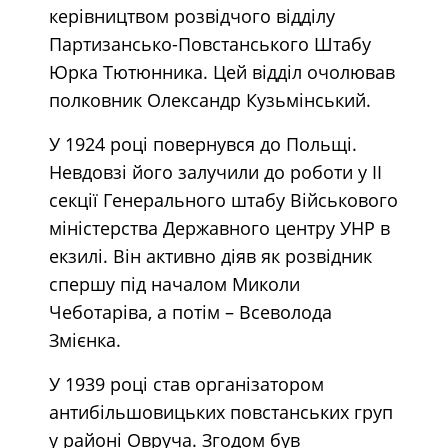
керівництвом розвідчого відділу
Партизансько-Повстанського Штабу
Юрка Тютюнника. Цей відділ очолював
полковник Олександр Кузьмінський.
У 1924 році повернувся до Польщі.
Невдовзі його залучили до роботи у ІІ
секції Генерального штабу Військового
міністерства Державного центру УНР в
екзилі. Він активно діяв як розвідник
спершу під началом Миколи
Чеботаріва, а потім – Всеволода
Змієнка.
У 1939 році став організатором
антибільшовицьких повстанських груп
у районі Овруча. Згодом був